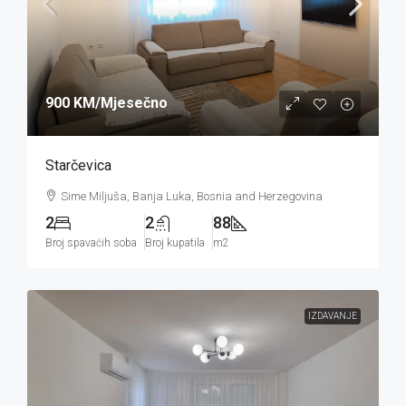
900 KM
/Mjesečno
Starčevica
Sime Miljuša, Banja Luka, Bosnia and Herzegovina
2
2
88
Broj spavaćih soba
Broj kupatila
m2
IZDAVANJE