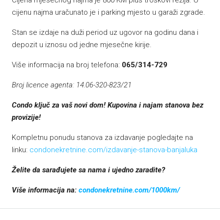
Cijena mjesečnog najma je 800 KM plus troškovi režija. U
cijenu najma uračunato je i parking mjesto u garaži zgrade.
Stan se izdaje na duži period uz ugovor na godinu dana i
depozit u iznosu od jedne mjesečne kirije.
Više informacija na broj telefona:
065/314-729
Broj licence agenta: 14.06-320-823/21
Condo ključ za vaš novi dom! Kupovina i najam stanova bez
provizije!
Kompletnu ponudu stanova za izdavanje pogledajte na
linku:
condonekretnine.com/izdavanje-stanova-banjaluka
Želite da sarađujete sa nama i ujedno zaradite?
Više informacija na:
condonekretnine.com/1000km/