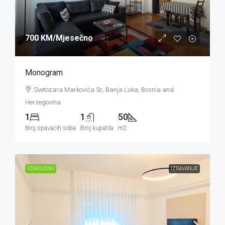
700 KM
/Mjesečno
Monogram
Svetozara Markovića 5c, Banja Luka, Bosnia and
Herzegovina
1
1
50
Broj spavaćih soba
Broj kupatila
m2
IZDVOJENO
IZDAVANJE