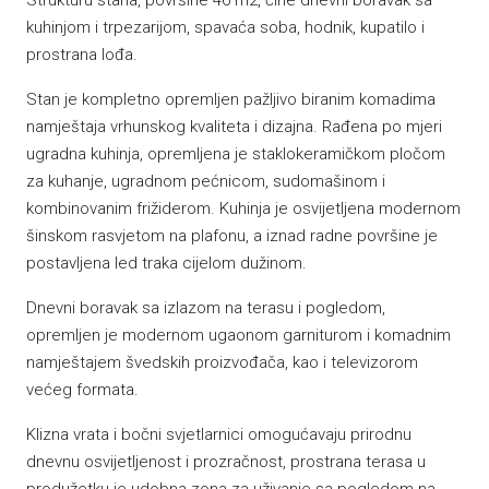
Strukturu stana, površine 46 m2, čine dnevni boravak sa
kuhinjom i trpezarijom, spavaća soba, hodnik, kupatilo i
prostrana lođa.
Stan je kompletno opremljen pažljivo biranim komadima
namještaja vrhunskog kvaliteta i dizajna. Rađena po mjeri
ugradna kuhinja, opremljena je staklokeramičkom pločom
za kuhanje, ugradnom pećnicom, sudomašinom i
kombinovanim frižiderom. Kuhinja je osvijetljena modernom
šinskom rasvjetom na plafonu, a iznad radne površine je
postavljena led traka cijelom dužinom.
Dnevni boravak sa izlazom na terasu i pogledom,
opremljen je modernom ugaonom garniturom i komadnim
namještajem švedskih proizvođača, kao i televizorom
većeg formata.
Klizna vrata i bočni svjetlarnici omogućavaju prirodnu
dnevnu osvijetljenost i prozračnost, prostrana terasa u