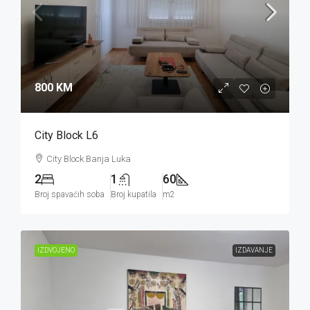
800 KM
City Block L6
City Block Banja Luka
2
1
60
Broj spavaćih soba
Broj kupatila
m2
IZDVOJENO
IZDAVANJE