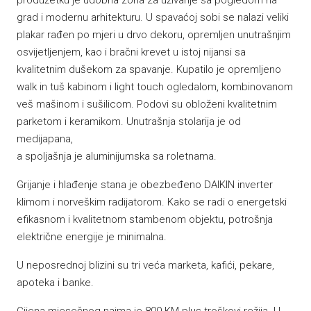
produžetku je udobna zona za uživanje sa pogledom na
grad i modernu arhitekturu. U spavaćoj sobi se nalazi veliki
plakar rađen po mjeri u drvo dekoru, opremljen unutrašnjim
osvijetljenjem, kao i bračni krevet u istoj nijansi sa
kvalitetnim dušekom za spavanje. Kupatilo je opremljeno
walk in tuš kabinom i light touch ogledalom, kombinovanom
veš mašinom i sušilicom. Podovi su obloženi kvalitetnim
parketom i keramikom. Unutrašnja stolarija je od
medijapana,
a spoljašnja je aluminijumska sa roletnama.
Grijanje i hlađenje stana je obezbeđeno DAIKIN inverter
klimom i norveškim radijatorom. Kako se radi o energetski
efikasnom i kvalitetnom stambenom objektu, potrošnja
električne energije je minimalna.
U neposrednoj blizini su tri veća marketa, kafići, pekare,
apoteka i banke.