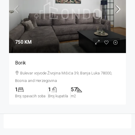
750 KM
Borik
Bulevar vojvode Živojina Mišića 39, Banja Luka 78000,
Bosnia and Herzegovina
1
1
57
Broj spavaćih soba
Broj kupatila
m2