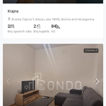
Krajina
Branka Ćopića 5, Banja Luka 78000, Bosnia and Herzegovina
2
2
84
Broj spavaćih soba
Broj kupatila
m2
IZDAVANJE