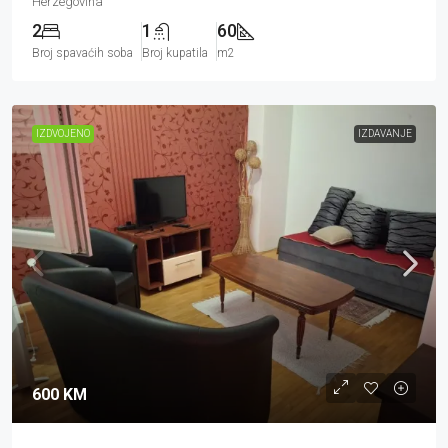
Herzegovina
2
1
60
Broj spavaćih soba
Broj kupatila
m2
IZDVOJENO
IZDAVANJE
600 KM