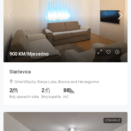
900 KM
/Mjesečno
Starčevica
Sime Miljuša, Banja Luka, Bosnia and Herzegovina
2
2
88
Broj spavaćih soba
Broj kupatila
m2
IZDAVANJE