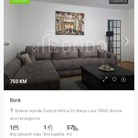
IZDVOJENO
IZDAVANJE
750 KM
Borik
Bulevar vojvode Živojina Mišića 39, Banja Luka 78000, Bosnia
and Herzegovina
1
1
57
Broj spavaćih soba
Broj kupatila
m2