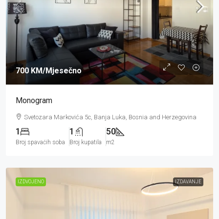
700 KM
/Mjesečno
Monogram
Svetozara Markovića 5c, Banja Luka, Bosnia and Herzegovina
1
1
50
Broj spavaćih soba
Broj kupatila
m2
IZDVOJENO
IZDAVANJE