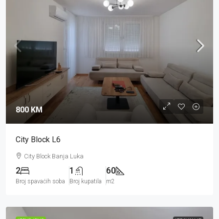
800 KM
City Block L6
City Block Banja Luka
2
1
60
Broj spavaćih soba
Broj kupatila
m2