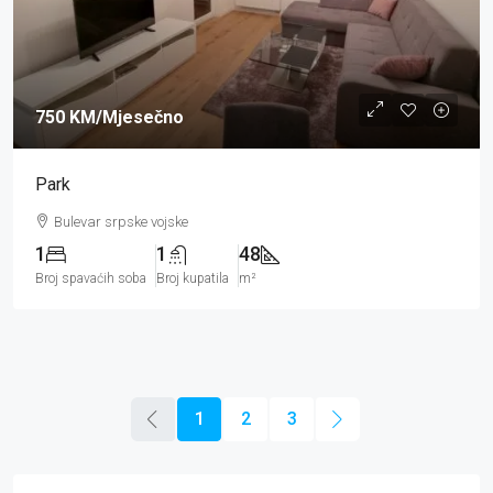
750 KM
/Mjesečno
Park
Bulevar srpske vojske
1
1
48
Broj spavaćih soba
Broj kupatila
m²
1
2
3