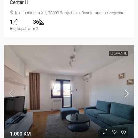
Centar II
Kralja Alfonsa XIII, 78000 Banja Luka, Bosnia and Herzegovina
1
36
Broj kupatila
m2
IZDAVANJE
1.000 KM