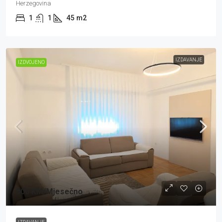
Herzegovina
1
1
45
m2
IZDAVANJE
IZDVOJENO
900 KM
/Mjesečno