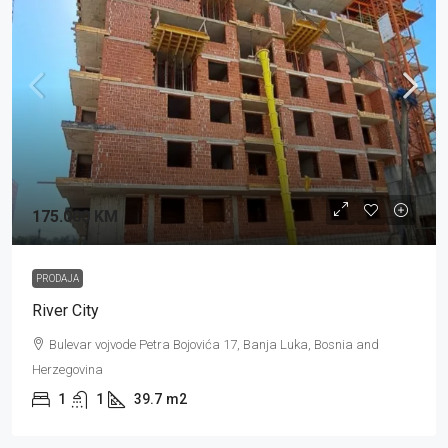
175.000 KM
PRODAJA
River City
Bulevar vojvode Petra Bojovića 17, Banja Luka, Bosnia and
Herzegovina
1
1
39.7
m2