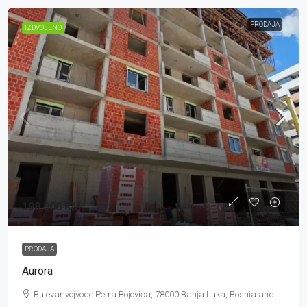
PRODAJA
IZDVOJENO
198.000 KM
PRODAJA
Aurora
Bulevar vojvode Petra Bojovića, 78000 Banja Luka, Bosnia and