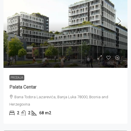
-
PRODAJA
Palata Centar
Bana Todora Lazarevića, Banja Luka 78000, Bosnia and
Herzegovina
2
2
68
m2