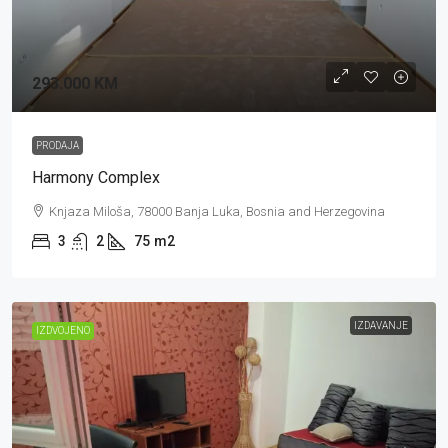
293.000 KM
PRODAJA
Harmony Complex
Knjaza Miloša, 78000 Banja Luka, Bosnia and Herzegovina
3
2
75
m2
IZDAVANJE
IZDVOJENO