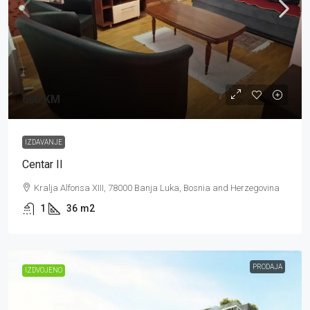
600 KM
IZDAVANJE
Centar II
Kralja Alfonsa XIII, 78000 Banja Luka, Bosnia and Herzegovina
1
36
m2
PRODAJA
IZDVOJENO