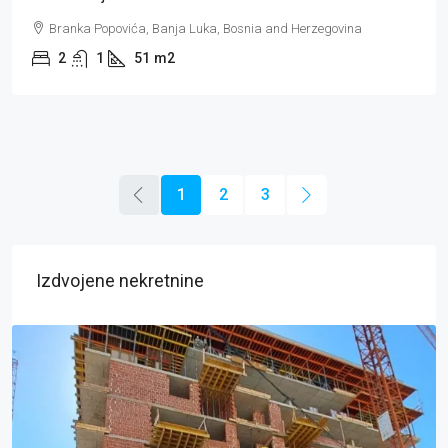
Branka Popovića, Banja Luka, Bosnia and Herzegovina
2
1
51
m2
1
2
3
Izdvojene nekretnine