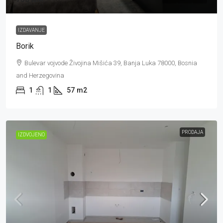
IZDAVANJE
Borik
Bulevar vojvode Živojina Mišića 39, Banja Luka 78000, Bosnia
and Herzegovina
1
1
57
m2
PRODAJA
IZDVOJENO