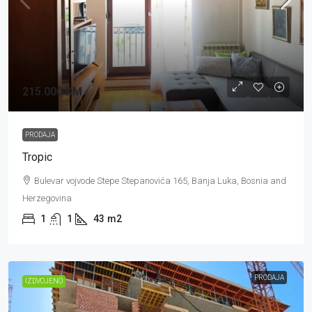
215.000 KM
PRODAJA
Tropic
Bulevar vojvode Stepe Stepanovića 165, Banja Luka, Bosnia and
Herzegovina
1
1
43
m2
PRODAJA
IZDVOJENO