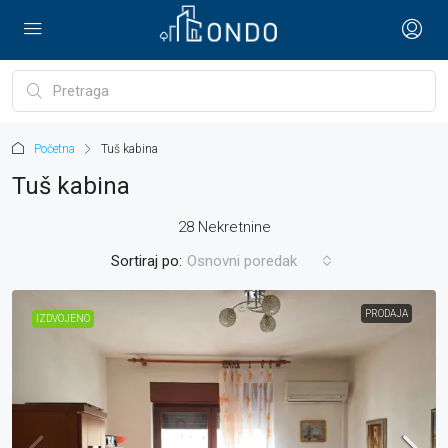
Početna
Tuš kabina
Tuš kabina
28 Nekretnine
Sortiraj po:
Osnovni poredak
PRODAJA
IZDVOJENO