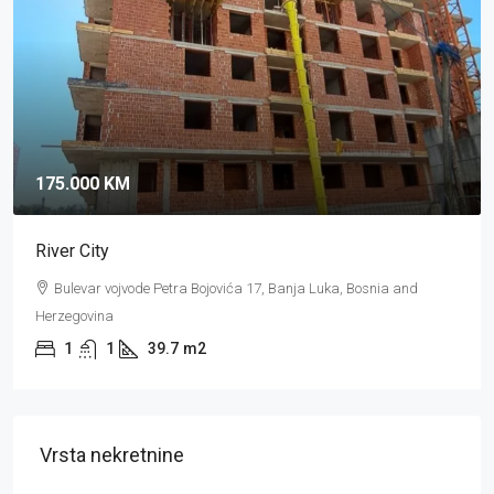
324.000 KM
Ars Budžak
Branka Popovića, 78000 Banja Luka, Bosnia and Herzegovina
3
2
83
m2
Vrsta nekretnine
Stanovi