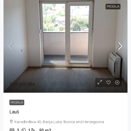
PRODAJA
363.000 KM
PRODAJA
Lauš
Karađorđeva 40, Banja Luka, Bosnia and Herzegovina
3
1
93
m2