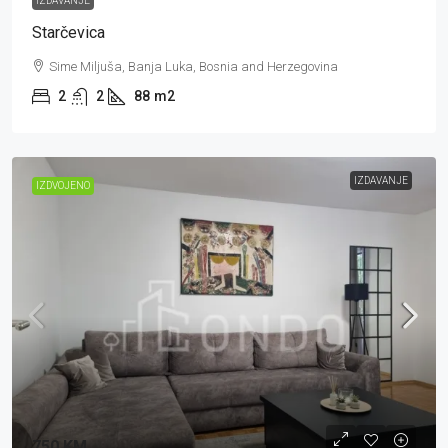
IZDAVANJE
Starčevica
Sime Miljuša, Banja Luka, Bosnia and Herzegovina
2
2
88
m2
IZDAVANJE
IZDVOJENO
750 KM