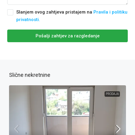
Slanjem ovog zahtjeva pristajem na
Pravila i politiku
privatnosti.
Pošalji zahtjev za razgledanje
Slične nekretnine
PRODAJA