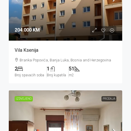
204.000 KM
Vila Ksenija
Branka Popovića, Banja Luka, Bosnia and Herzegovina
2
1
51
Broj spavaćih soba
Broj kupatila
m2
IZDVOJENO
PRODAJA