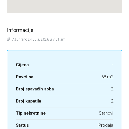
Informacije
Ažurirano 24 Jula, 2026 u 7:51 am
Cijena
-
Površina
68 m2
Broj spavaćih soba
2
Broj kupatila
2
Tip nekretnine
Stanovi
Status
Prodaja