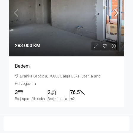
283.000 KM
Bedem
Branka Grbčića, 78000 Banja Luka, Bosnia and
Herzegovina
3
2
76.5
Broj spavaćih soba
Broj kupatila
m2