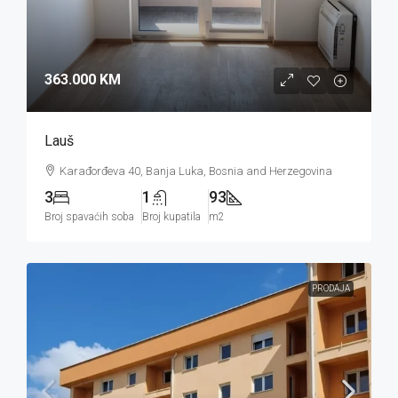
363.000 KM
Lauš
Karađorđeva 40, Banja Luka, Bosnia and Herzegovina
3
1
93
Broj spavaćih soba
Broj kupatila
m2
PRODAJA