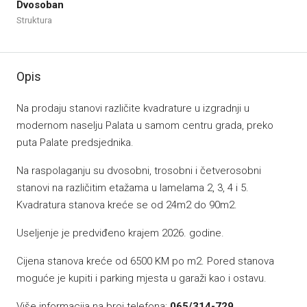
Dvosoban
Struktura
Opis
Na prodaju stanovi različite kvadrature u izgradnji u
modernom naselju Palata u samom centru grada, preko
puta Palate predsjednika.
Na raspolaganju su dvosobni, trosobni i četverosobni
stanovi na različitim etažama u lamelama 2, 3, 4 i 5.
Kvadratura stanova kreće se od 24m2 do 90m2.
Useljenje je predviđeno krajem 2026. godine.
Cijena stanova kreće od 6500 KM po m2. Pored stanova
moguće je kupiti i parking mjesta u garaži kao i ostavu.
Više informacija na broj telefona:
065/314-729