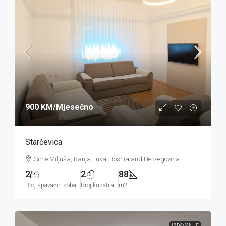
900 KM
/Mjesečno
Starčevica
Sime Miljuša, Banja Luka, Bosnia and Herzegovina
2
2
88
Broj spavaćih soba
Broj kupatila
m2
IZDAVANJE