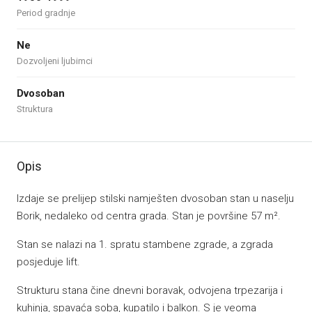
Period gradnje
Ne
Dozvoljeni ljubimci
Dvosoban
Struktura
Opis
Izdaje se prelijep stilski namješten dvosoban stan u naselju
Borik, nedaleko od centra grada. Stan je površine 57 m².
Stan se nalazi na 1. spratu stambene zgrade, a zgrada
posjeduje lift.
Strukturu stana čine dnevni boravak, odvojena trpezarija i
kuhinja, spavaća soba, kupatilo i balkon. S je veoma