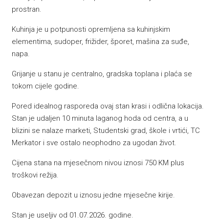
prostran.
Kuhinja je u potpunosti opremljena sa kuhinjskim
elementima, sudoper, frižider, šporet, mašina za suđe,
napa.
Grijanje u stanu je centralno, gradska toplana i plaća se
tokom cijele godine.
Pored idealnog rasporeda ovaj stan krasi i odlična lokacija.
Stan je udaljen 10 minuta laganog hoda od centra, a u
blizini se nalaze marketi, Studentski grad, škole i vrtići, TC
Merkator i sve ostalo neophodno za ugodan život.
Cijena stana na mjesečnom nivou iznosi 750 KM plus
troškovi režija.
Obavezan depozit u iznosu jedne mjesečne kirije.
Stan je useljiv od 01.07.2026. godine.