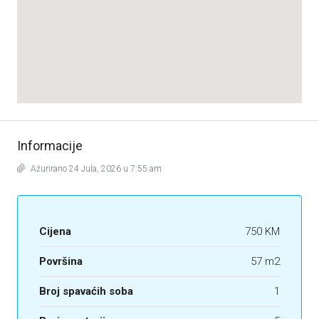
Informacije
Ažurirano 24 Jula, 2026 u 7:55 am
Cijena
750 KM
Površina
57 m2
Broj spavaćih soba
1