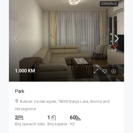
IZDAVANJE
1.000 KM
Park
Bulevar srpske vojske, 78000 Banja Luka, Bosnia and
Herzegovina
2
1
60
Broj spavaćih soba
Broj kupatila
m2