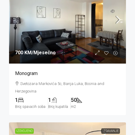
700 KM
/Mjesečno
Monogram
Svetozara Markovića 5c, Banja Luka, Bosnia and
Herzegovina
1
1
50
Broj spavaćih soba
Broj kupatila
m2
IZDVOJENO
IZDAVANJE