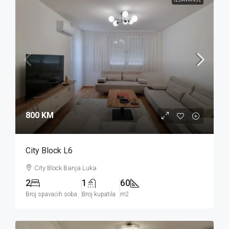
800 KM
City Block L6
City Block Banja Luka
2
1
60
Broj spavaćih soba
Broj kupatila
m2