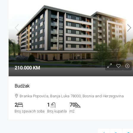
210.000 KM
Budžak
Branka Popovića, Banja Luka 78000, Bosnia and Herzegovina
2
1
70
Broj spavaćih soba
Broj kupatila
m2