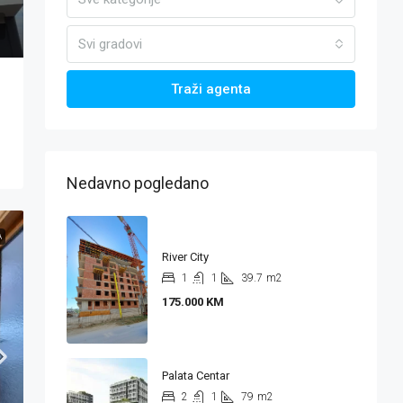
Svi gradovi
Traži agenta
Nedavno pogledano
A
River City
1
1
39.7
m2
175.000 KM
Palata Centar
2
1
79
m2