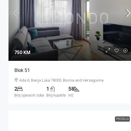
750 KM
Blok 51
Ada 6, Banja Luka 78000, Bosnia and Herzegovina
2
1
58
Broj spavaćih soba
Broj kupatila
m2
PRODAJA