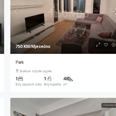
750 KM
/Mjesečno
Park
Bulevar srpske vojske
1
1
48
Broj spavaćih soba
Broj kupatila
m²
IZDAVANJ