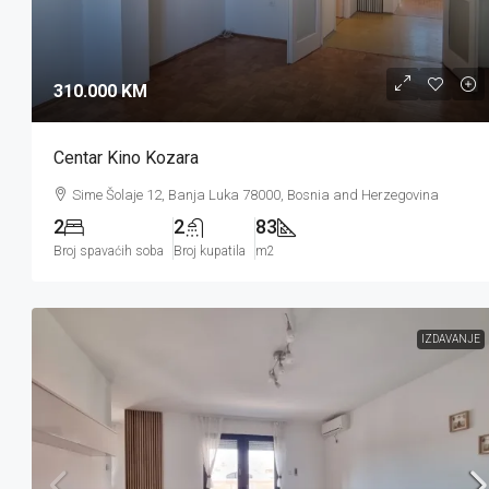
310.000 KM
Centar Kino Kozara
Sime Šolaje 12, Banja Luka 78000, Bosnia and Herzegovina
2
2
83
Broj spavaćih soba
Broj kupatila
m2
IZDAVANJE