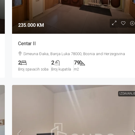
235.000 KM
Centar II
Simeuna Đaka, Banja Luka 78000, Bosnia and Herzegovina
2
2
79
Broj spavaćih soba
Broj kupatila
m2
IZDAVANJ