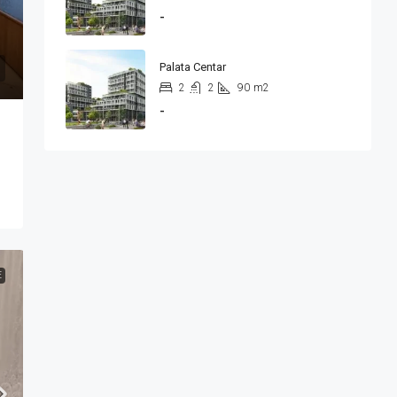
-
Palata Centar
2
2
90
m2
-
E