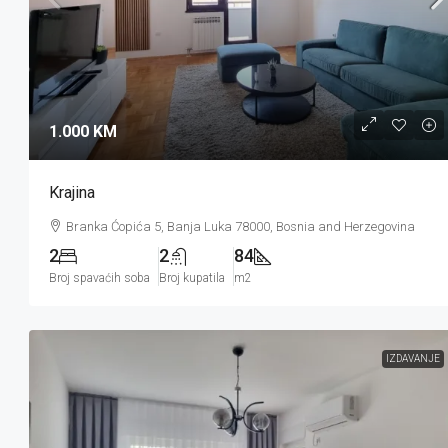
1.000 KM
Krajina
Branka Ćopića 5, Banja Luka 78000, Bosnia and Herzegovina
2
2
84
Broj spavaćih soba
Broj kupatila
m2
IZDAVANJE