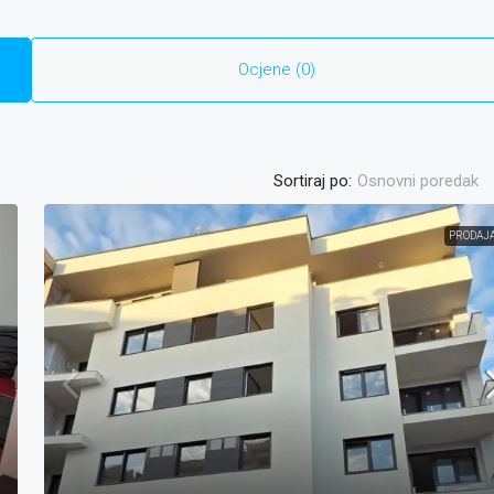
Ocjene (0)
Sortiraj po:
Osnovni poredak
PRODAJ