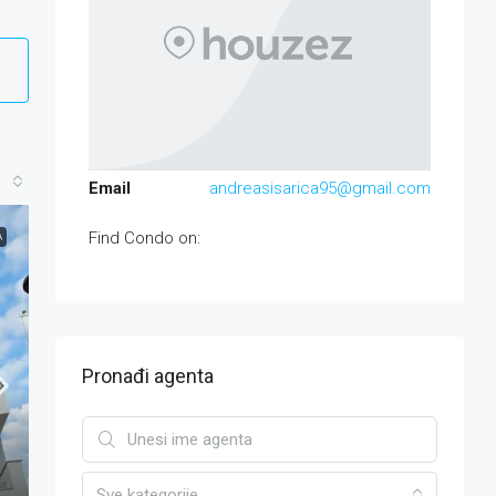
Email
andreasisarica95@gmail.com
Find Condo on:
A
Pronađi agenta
Sve kategorije