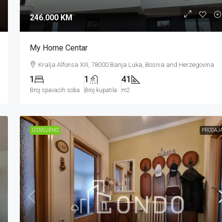
246.000 KM
My Home Centar
Kralja Alfonsa XIII, 78000 Banja Luka, Bosnia and Herzegovina
1
1
41
Broj spavaćih soba
Broj kupatila
m2
IZDVOJENO
PRODAJ