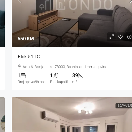
550 KM
Blok 51 LC
Ada 6, Banja Luka 78000, Bosnia and Herzegovina
1
1
39
Broj spavaćih soba
Broj kupatila
m2
IZDAVANJ