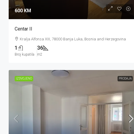
600 KM
Centar II
Kralja Alfonsa XIII, 78000 Banja Luka, Bosnia and Herzegovina
1
36
Broj kupatila
m2
IZDVOJENO
PRODAJA