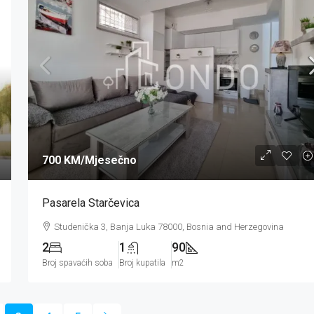
700 KM
/Mjesečno
Pasarela Starčevica
Studenička 3, Banja Luka 78000, Bosnia and Herzegovina
2
1
90
Broj spavaćih soba
Broj kupatila
m2