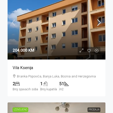
204.000 KM
Vila Ksenija
Branka Popovića, Banja Luka, Bosnia and Herzegovina
2
1
51
Broj spavaćih soba
Broj kupatila
m2
IZDVOJENO
PRODAJA