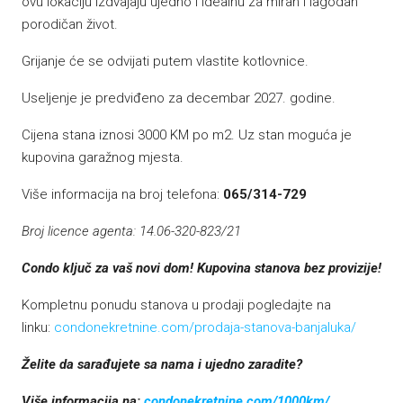
ovu lokaciju izdvajaju ujedno i idealnu za miran i lagodan
porodičan život.
Grijanje će se odvijati putem vlastite kotlovnice.
Useljenje je predviđeno za decembar 2027. godine.
Cijena stana iznosi 3000 KM po m2. Uz stan moguća je
kupovina garažnog mjesta.
Više informacija na broj telefona:
065/314-729
Broj licence agenta: 14.06-320-823/21
Condo ključ za vaš novi dom! Kupovina stanova bez provizije!
Kompletnu ponudu stanova u prodaji pogledajte na
linku:
condonekretnine.com/prodaja-stanova-banjaluka/
Želite da sarađujete sa nama i ujedno zaradite?
Više informacija na:
condonekretnine.com/1000km/