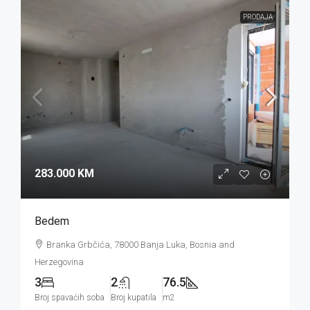
PRODAJA
283.000 KM
Bedem
Branka Grbčića, 78000 Banja Luka, Bosnia and
Herzegovina
3
2
76.5
Broj spavaćih soba
Broj kupatila
m2