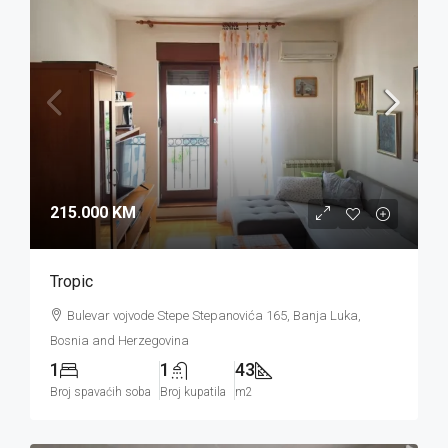
215.000 KM
Tropic
Bulevar vojvode Stepe Stepanovića 165, Banja Luka,
Bosnia and Herzegovina
1
1
43
Broj spavaćih soba
Broj kupatila
m2