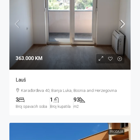
363.000 KM
Lauš
Karađorđeva 40, Banja Luka, Bosnia and Herzegovina
3
1
93
Broj spavaćih soba
Broj kupatila
m2
PRODAJA