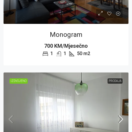
Monogram
700 KM/Mjesečno
1
1
50
m2
IZDVOJENO
PRODAJA