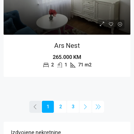
Ars Nest
265.000 KM
2
1
71
m2
1
2
3
Izdvojene nekretnine