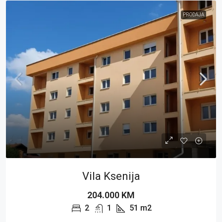
PRODAJA
Vila Ksenija
204.000 KM
2
1
51
m2