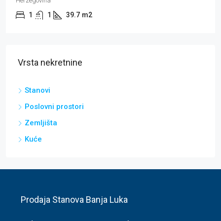
3
2
83
m2
Vrsta nekretnine
Stanovi
Poslovni prostori
Zemljišta
Kuće
Prodaja Stanova Banja Luka
Izdavanje Stanova Banja Luka