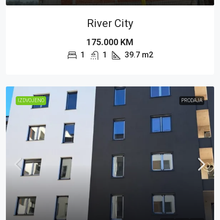
River City
175.000 KM
1
1
39.7
m2
IZDVOJENO
PRODAJA