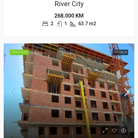
River City
268.000 KM
2
1
63.7
m2
IZDVOJENO
PRODAJA