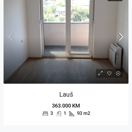
Lauš
363.000 KM
3
1
93
m2