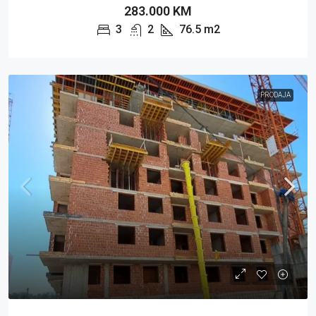
283.000 KM
3
2
76.5
m2
PRODAJA