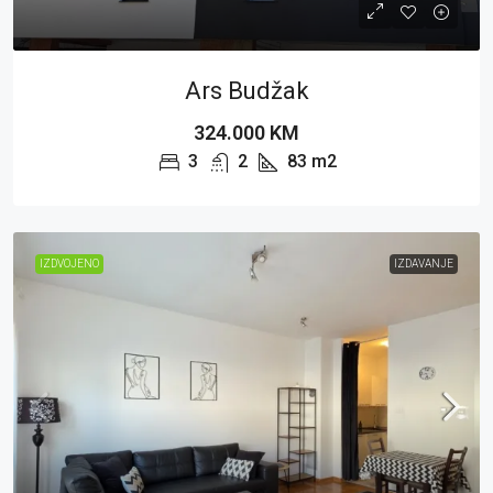
Ars Budžak
324.000 KM
3
2
83
m2
IZDVOJENO
IZDAVANJE