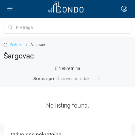
Početna
Šargovac
Šargovac
0 Nekretnina
Sortiraj po:
Osnovni poredak
No listing found.
Izdvojene nekretnine