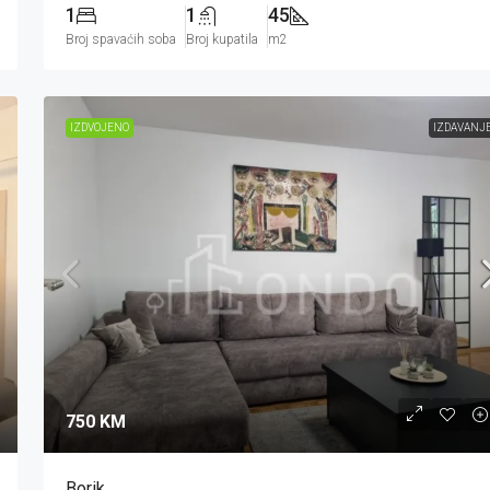
1
1
45
Broj spavaćih soba
Broj kupatila
m2
IZDVOJENO
IZDAVANJ
750 KM
Borik