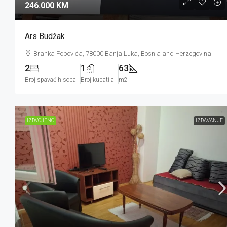
246.000 KM
Ars Budžak
Branka Popovića, 78000 Banja Luka, Bosnia and Herzegovina
2
1
63
Broj spavaćih soba
Broj kupatila
m2
IZDVOJENO
IZDAVANJE