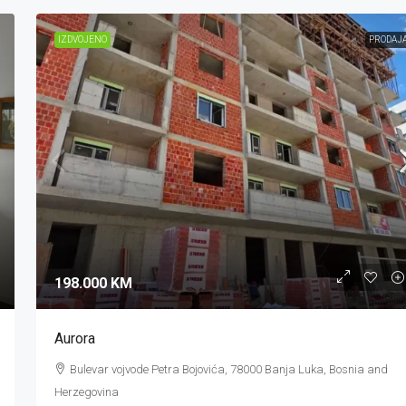
IZDVOJENO
PRODAJ
198.000 KM
Aurora
Bulevar vojvode Petra Bojovića, 78000 Banja Luka, Bosnia and
Herzegovina