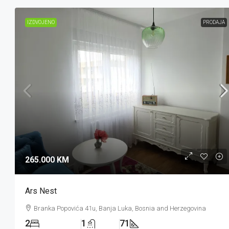
IZDVOJENO
PRODAJA
265.000 KM
Ars Nest
Branka Popovića 41u, Banja Luka, Bosnia and Herzegovina
2
1
71