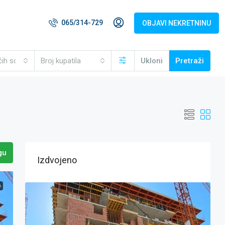
065/314-729
OBJAVI NEKRETNINU
ćih soba
Broj kupatila
Ukloni
Pretraži
gu
Izdvojeno
A