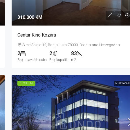
310.000 KM
Centar Kino Kozara
Sime Šolaje 12, Banja Luka 78000, Bosnia and Herzegovina
2
2
83
Broj spavaćih soba
Broj kupatila
m2
IZDVOJENO
IZDAVANJ