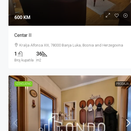
600 KM
Centar II
Kralja Alfonsa XIII, 78000 Banja Luka, Bosnia and Herzegovina
1
36
Broj kupatila
m2
IZDVOJENO
PRODAJA