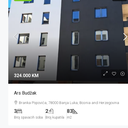
324.000 KM
Ars Budžak
Branka Popovića, 78000 Banja Luka, Bosnia and Herzegovina
3
2
83
Broj spavaćih soba
Broj kupatila
m2