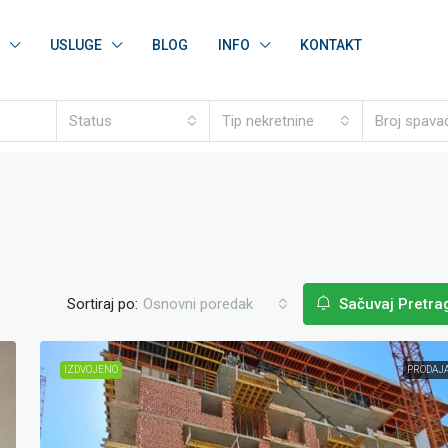
USLUGE
BLOG
INFO
KONTAKT
Status
Tip nekretnine
Broj spava
Sortiraj po:
Osnovni poredak
Sačuvaj Pretra
IZDVOJENO
PRODAJ