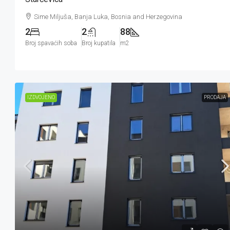
Sime Miljuša, Banja Luka, Bosnia and Herzegovina
2
2
88
Broj spavaćih soba
Broj kupatila
m2
IZDVOJENO
PRODAJA