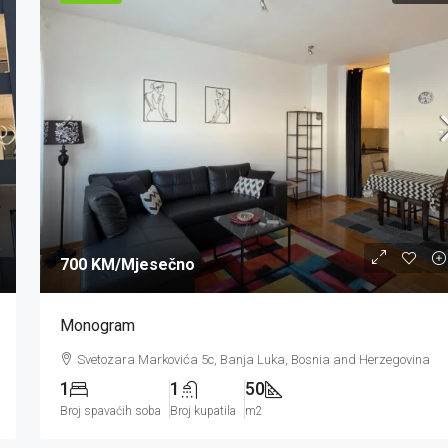
700 KM
/Mjesečno
Monogram
Svetozara Markovića 5c, Banja Luka, Bosnia and Herzegovina
1
1
50
Broj spavaćih soba
Broj kupatila
m2