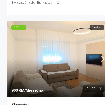
Broj spavaćih soba
Broj kupatila
m2
IZDVOJENO
IZDAVANJE
900 KM
/Mjesečno
Starčevica