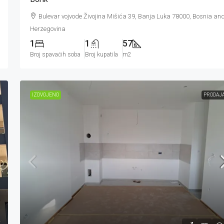
Bulevar vojvode Živojina Mišića 39, Banja Luka 78000, Bosnia an
Herzegovina
1
1
57
Broj spavaćih soba
Broj kupatila
m2
IZDVOJENO
PRODAJ