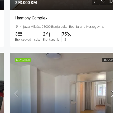
293.000 KM
Harmony Complex
Knjaza Miloša, 78000 Banja Luka, Bosnia and Herzegovina
3
2
75
Broj spavaćih soba
Broj kupatila
m2
IZDVOJENO
PRODAJ