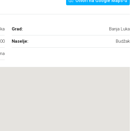
Otvori na Google Maps-u
uka
Grad:
Banja Luka
00
Naselje:
Budžak
ina