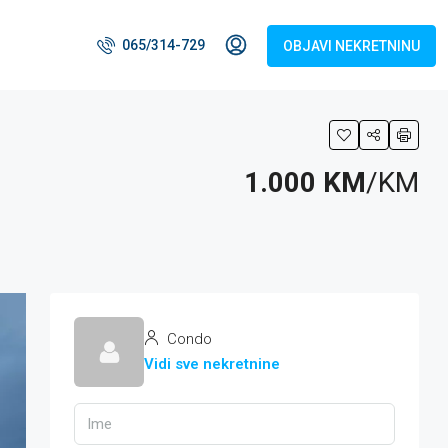
065/314-729
OBJAVI NEKRETNINU
1.000 KM
/KM
Condo
Vidi sve nekretnine