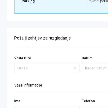
Parking
Privatni park
Pošalji zahtjev za razgledanje
Vrsta ture
Datum
Označi
Izaberi datum 
Vaše informacije
Ime
Telefon