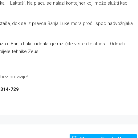
 – Laktaši. Na placu se nalazi kontejner koji može služiti kao
aktaša, dok se iz pravca Banja Luke mora proći ispod nadvožnjaka
a u Banja Luku i idealan je različite vrste djelatnosti. Odmah
bijele tehnike Zeus.
bez provizije!
/314-729