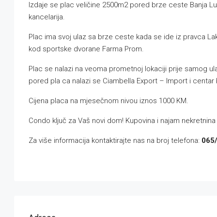
Izdaje se plac veličine 2500m2 pored brze ceste Banja Luka
kancelarija.
Plac ima svoj ulaz sa brze ceste kada se ide iz pravca L
kod sportske dvorane Farma Prom.
Plac se nalazi na veoma prometnoj lokaciji prije samog ulaz
pored pla ca nalazi se Ciambella Export – Import i centar 
Cijena placa na mjesečnom nivou iznos 1000 KM.
Condo ključ za Vaš novi dom! Kupovina i najam nekretnina 
Za više informacija kontaktirajte nas na broj telefona:
065