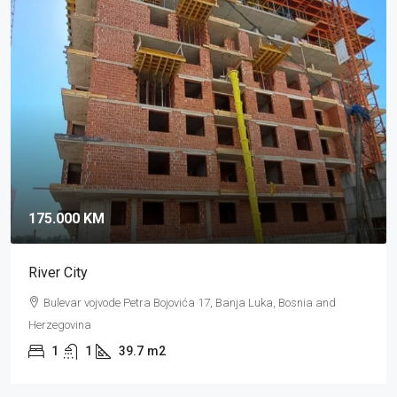
175.000 KM
River City
Bulevar vojvode Petra Bojovića 17, Banja Luka, Bosnia and
Herzegovina
1
1
39.7
m2