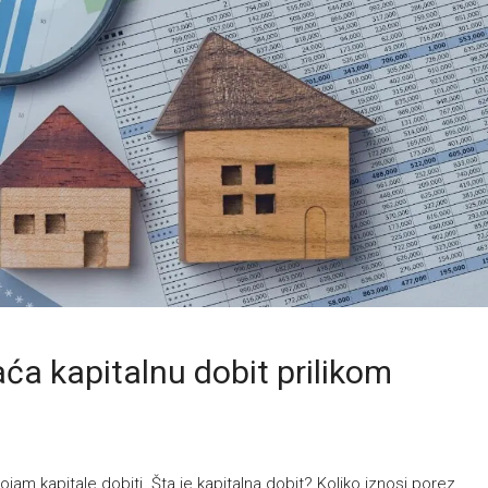
jam kapitale dobiti. Šta je kapitalna dobit? Koliko iznosi porez