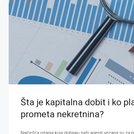
Šta je kapitalna dobit i ko plaća kapitalnu dobit prilikom
prometa nekretnina?
Najčešća pitanja koja dobijaju naši agenti vezana su za po