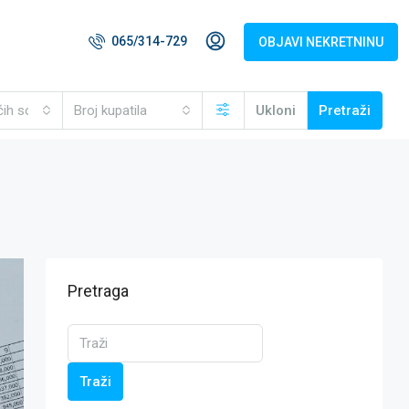
065/314-729
OBJAVI NEKRETNINU
ćih soba
Broj kupatila
Ukloni
Pretraži
Pretraga
Traži