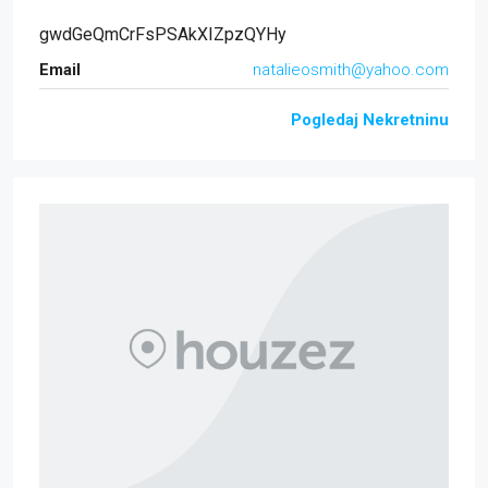
gwdGeQmCrFsPSAkXIZpzQYHy
Email
natalieosmith@yahoo.com
Pogledaj Nekretninu