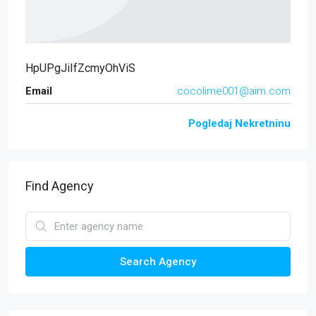
HpUPgJiIfZcmyOhViS
Email
cocolime001@aim.com
Pogledaj Nekretninu
Find Agency
Search Agency