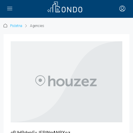
Početna
Agencies
cfUHPdxpFvJFPlNgANRXoz