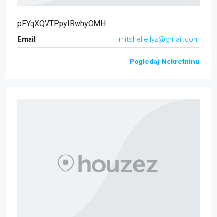
pFYqXQVTPpyIRwhyOMH
Email
mitshellellyz@gmail.com
Pogledaj Nekretninu