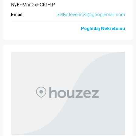
NyEFMnoGxFCIGHjP
Email
kellystevens25@googlemail.com
Pogledaj Nekretninu