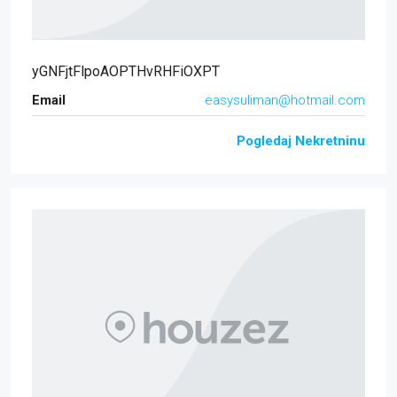
yGNFjtFlpoAOPTHvRHFiOXPT
Email
easysuliman@hotmail.com
Pogledaj Nekretninu