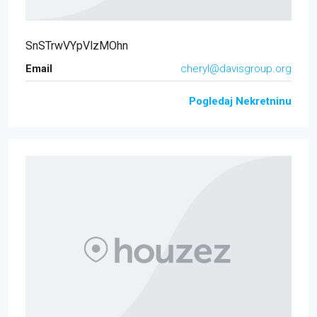
SnSTrwVYpVlzMOhn
Email
cheryl@davisgroup.org
Pogledaj Nekretninu