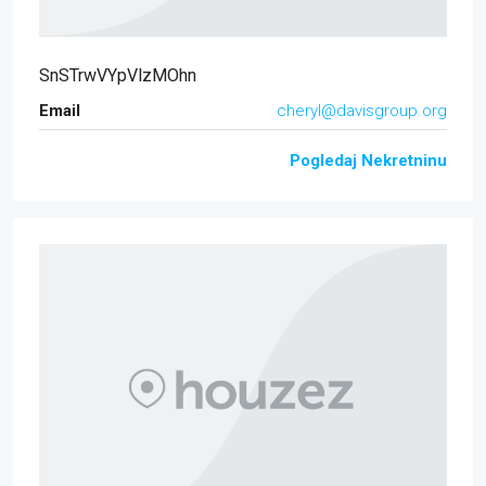
SnSTrwVYpVlzMOhn
Email
cheryl@davisgroup.org
Pogledaj Nekretninu