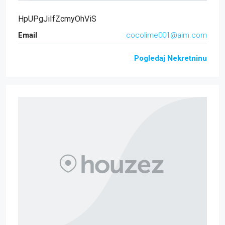
HpUPgJiIfZcmyOhViS
Email
cocolime001@aim.com
Pogledaj Nekretninu