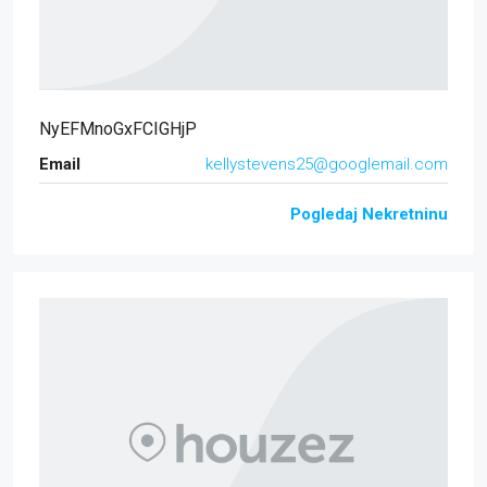
NyEFMnoGxFCIGHjP
Email
kellystevens25@googlemail.com
Pogledaj Nekretninu