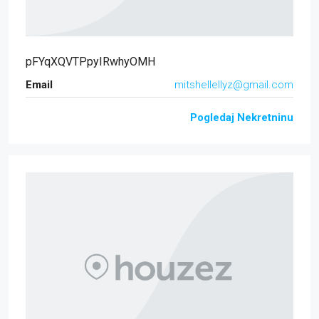
pFYqXQVTPpyIRwhyOMH
Email
mitshellellyz@gmail.com
Pogledaj Nekretninu