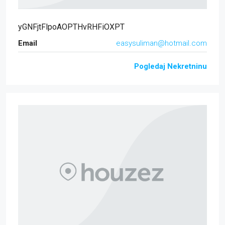
yGNFjtFlpoAOPTHvRHFiOXPT
Email
easysuliman@hotmail.com
Pogledaj Nekretninu