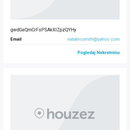
gwdGeQmCrFsPSAkXIZpzQYHy
Email
natalieosmith@yahoo.com
Pogledaj Nekretninu