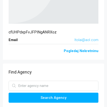
cfUHPdxpFvJFPlNgANRXoz
Email
ltolai@aol.com
Pogledaj Nekretninu
Find Agency
Search Agency