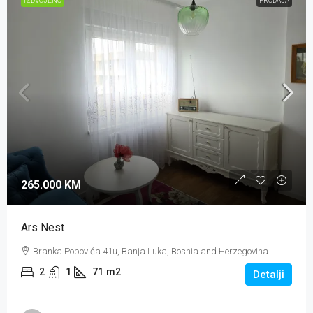
IZDVOJENO
PRODAJA
265.000 KM
Ars Nest
Branka Popovića 41u, Banja Luka, Bosnia and Herzegovina
2
1
71
m2
Detalji