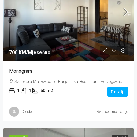
700 KM
/Mjesečno
Monogram
Svetozara Markovića 5c, Banja Luka, Bosnia and Herzegovina
1
1
50
m2
Detalji
Condo
2 sedmice ranije