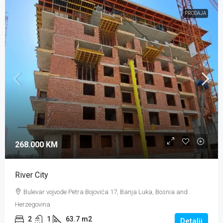
PRODAJA
268.000 KM
River City
Bulevar vojvode Petra Bojovića 17, Banja Luka, Bosnia and
Herzegovina
2
1
63.7
m2
Detalji