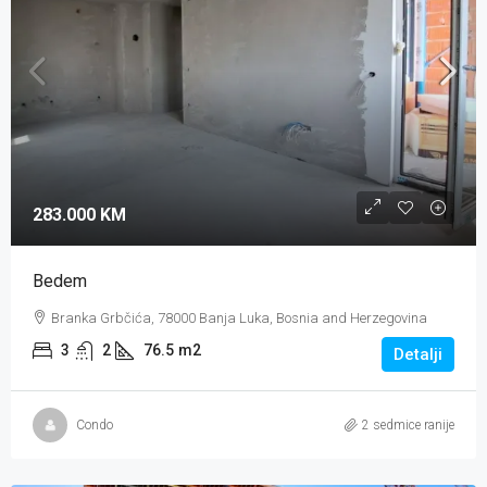
283.000 KM
Bedem
Branka Grbčića, 78000 Banja Luka, Bosnia and Herzegovina
3
2
76.5
m2
Detalji
Condo
2 sedmice ranije