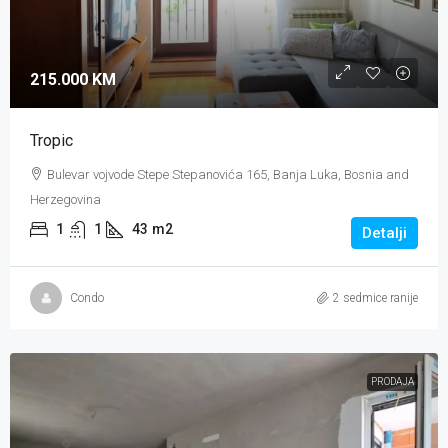
215.000 KM
Tropic
Bulevar vojvode Stepe Stepanovića 165, Banja Luka, Bosnia and
Herzegovina
1
1
43
m2
Detalji
Condo
2 sedmice ranije
PRODAJA