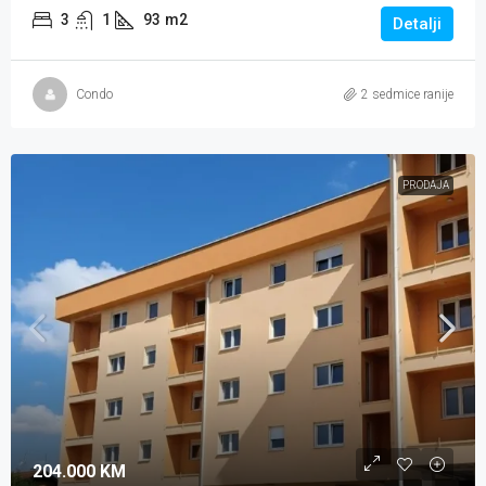
3
1
93
m2
Detalji
Condo
2 sedmice ranije
PRODAJA
204.000 KM