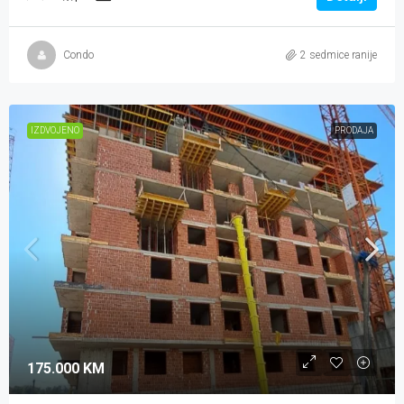
Condo
2 sedmice ranije
IZDVOJENO
PRODAJA
175.000 KM