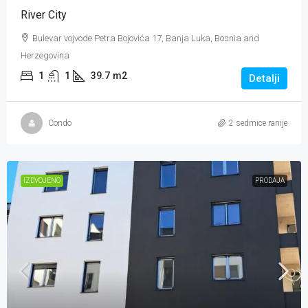
River City
Bulevar vojvode Petra Bojovića 17, Banja Luka, Bosnia and
Herzegovina
1
1
39.7
m2
Detalji
Condo
2 sedmice ranije
IZDVOJENO
PRODAJA