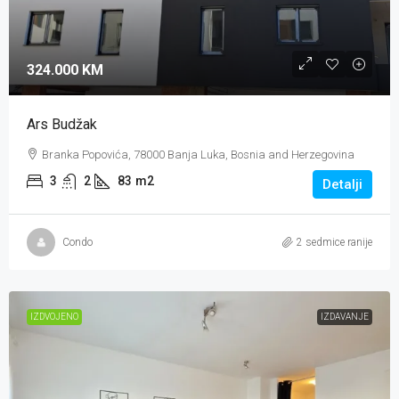
324.000 KM
Ars Budžak
Branka Popovića, 78000 Banja Luka, Bosnia and Herzegovina
3
2
83
m2
Detalji
Condo
2 sedmice ranije
IZDVOJENO
IZDAVANJE