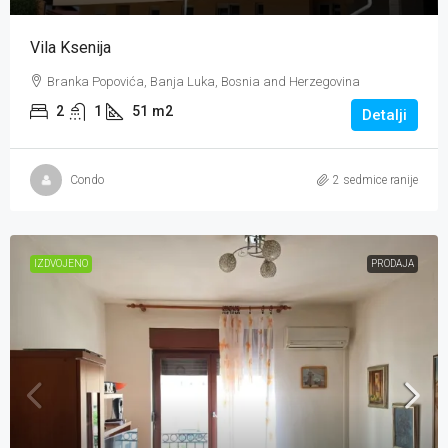
Vila Ksenija
Branka Popovića, Banja Luka, Bosnia and Herzegovina
2
1
51
m2
Detalji
Condo
2 sedmice ranije
IZDVOJENO
PRODAJA