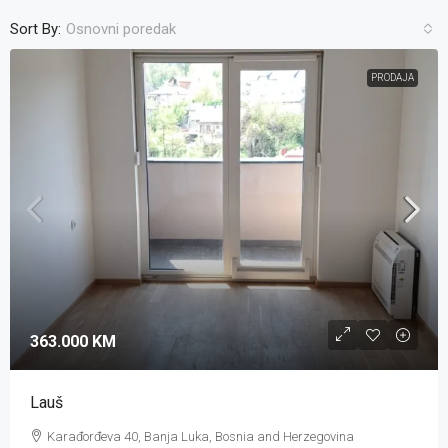
Sort By:
Osnovni poredak
PRODAJA
363.000 KM
Lauš
Karađorđeva 40, Banja Luka, Bosnia and Herzegovina